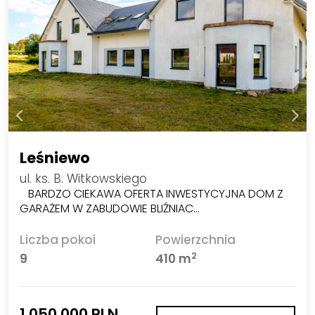
Leśniewo
ul. ks. B. Witkowskiego
BARDZO CIEKAWA OFERTA INWESTYCYJNA DOM Z
GARAŻEM W ZABUDOWIE BLIŹNIAC…
Liczba pokoi
Powierzchnia
2
9
410 m
1 050 000 PLN