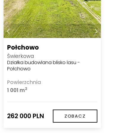
Połchowo
Świerkowa
Działka budowlana blisko lasu -
Połchowo
Powierzchnia
2
1 001 m
262 000 PLN
ZOBACZ