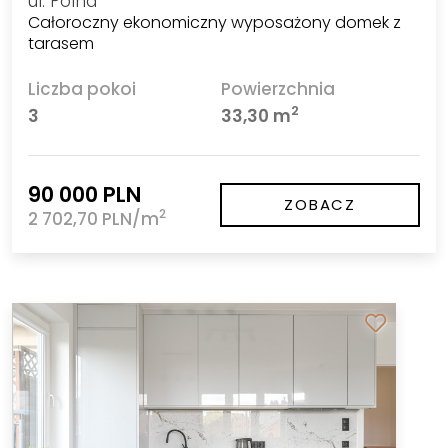
ul. Polna
Całoroczny ekonomiczny wyposażony domek z
tarasem
Liczba pokoi
Powierzchnia
2
3
33,30 m
90 000 PLN
ZOBACZ
2
2 702,70 PLN/m