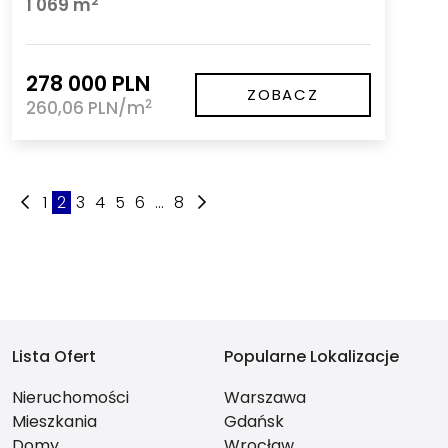
2
1 069 m
278 000 PLN
ZOBACZ
2
260,06 PLN/m
1
2
3
4
5
6
...
8
Lista Ofert
Popularne Lokalizacje
Nieruchomości
Warszawa
Mieszkania
Gdańsk
Domy
Wrocław