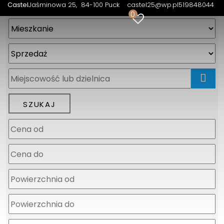
Castel
Jaśminowa 25
84-100 Puck
castel25@wp.pl
519848044
0
mapa